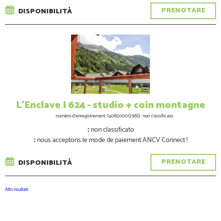
PRENOTARE
DISPONIBILITÀ
L'Enclave I 624 - studio + coin montagne
numéro d'enregistrement
740850001298Q
non classificato
:
non classificato
:
nous acceptons le mode de paiement ANCV Connect !
PRENOTARE
DISPONIBILITÀ
Altri risultati