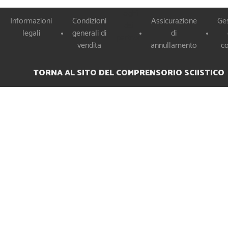
Loghi
Informazioni
Condizioni
Assicurazione
Ge
dei
legali
generali di
di
partner
vendita
annullamento
c
TORNA AL SITO DEL COMPRENSORIO SCIISTICO