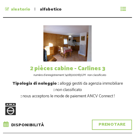
aleatorio
alfabetico
Non ho date precise
2 pièces cabine - Carlines 3
numéro d'enregistrement
74085000183UM
non classificato
Tipologia di noleggio :
alloggi gestiti da agenzia immobiliare
:
non classificato
:
nous acceptons le mode de paiement ANCV Connect !
PRENOTARE
DISPONIBILITÀ