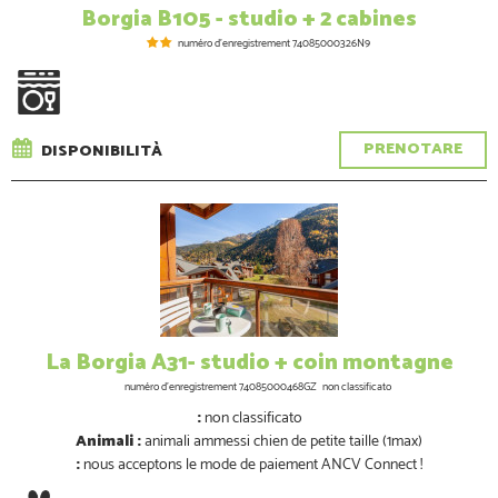
Borgia B105 - studio + 2 cabines
numéro d'enregistrement
74085000326N9
PRENOTARE
DISPONIBILITÀ
La Borgia A31- studio + coin montagne
numéro d'enregistrement
74085000468GZ
non classificato
:
non classificato
Animali :
animali ammessi
chien de petite taille (1max)
:
nous acceptons le mode de paiement ANCV Connect !