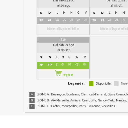
Dal sab 22 ago
Dal sab 26 set
al 29 ago
al 03 ott
S
D
L
M
M
G
V
S
D
L
M
M
22
23
24
25
26
27
28
26
27
28
29
30
Non disponibile
Non disponibi
S36
Dal sab 29 ago
al 05 set
S
D
L
M
M
G
V
29
30
31
01
02
03
04
278 €
Legenda :
Disponibile
Non d
A
ZONE A : Besançon, Bordeaux, Clermont-Ferrand, Dijon, Grenoble,
B
ZONE B : Aix-Marseille, Amiens, Caen, Lille, Nancy-Metz, Nantes,
C
ZONE C : Créteil, Montpellier, Paris, Toulouse, Versailles