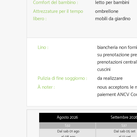
Comfort del bambino
:
letto per bambini
Attrezzature per il tempo
ombrellone
libero
:
mobili da giardino
Lino
:
biancheria non forni
su prenotazione pres
prenotazioni central
cuscini
Pulizia di fine soggiorno
:
da realizzare
À noter
:
nous acceptons le
paiement ANCV Con
Agosto 2026
Settembre 202
S32
S37
Dal sab 01 ago
Dal sab 05 set
al 08 ago
al 12 set