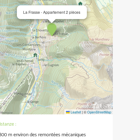
La Frasse - Appartement 2 pièces
Leaflet
|
©
OpenStreetMap
istanze :
800
m environ des remontées mécaniques