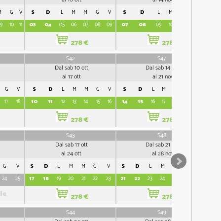
M
G
V
S
D
L
M
M
G
V
S
D
L
M
M
G
V
S
9
10
11
03
04
05
06
07
08
09
07
08
09
10
11
12
13
05
278 €
278 €
S42
S47
Dal sab 10 ott
Dal sab 14 nov
al 17 ott
al 21 nov
G
V
S
D
L
M
M
G
V
S
D
L
M
M
G
V
S
17
18
10
11
12
13
14
15
16
14
15
16
17
18
19
20
12
278 €
278 €
S43
S48
Dal sab 17 ott
Dal sab 21 nov
al 24 ott
al 28 nov
G
V
S
D
L
M
M
G
V
S
D
L
M
M
G
V
S
24
25
17
18
19
20
21
22
23
21
22
23
24
25
26
27
19
le
278 €
278 €
S44
S49