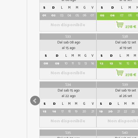
S
D
L
M
M
G
V
S
D
L
M
01
02
03
04
05
06
07
05
06
07
08
0
Non disponibile
278 €
S33
S38
Dal sab 08 ago
Dal sab 12 set
al 15 ago
al 19 set
S
D
L
M
M
G
V
S
D
L
M
M
08
09
10
11
12
13
14
12
13
14
15
16
Non disponibile
278 €
S34
S39
Dal sab 15 ago
Dal sab 19 set
al 22 ago
al 26 set
S
D
L
M
M
G
V
S
D
L
M
M
15
16
17
18
19
20
21
19
20
21
22
23
Non disponibile
Non disponibi
S35
S40