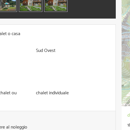
alet o casa
Sud Ovest
halet ou
chalet individuale
d
1
re al noleggio