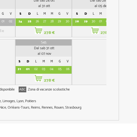
Dal sab 24 ott
Dal sab 28 nov
al 31 ott
al 05 dic
G
V
S
D
L
M
M
G
V
S
D
L
M
M
G
V
S
01
02
24
25
26
27
28
29
30
28
29
30
01
02
03
04
26
le
278 €
278 €
S45
Dal sab 31 ott
al 07 nov
S
D
L
M
M
G
V
31
01
02
03
04
05
06
278 €
isponibile
ABC
Zona di vacanze scolastiche
 Limoges, Lyon, Poitiers
 Nice, Orléans-Tours, Reims, Rennes, Rouen, Strasbourg