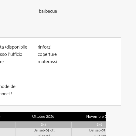
barbecue
ta (disponibile
rinforzi
so l'ufficio
coperture
e)
materassi
 mode de
nect !
6
Ottobre 2026
Novembre 2026
S41
S46
Dal sab 03 ott
Dal sab 07 nov
al 10 ott
al 14 nov